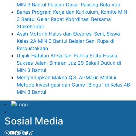
MIN 3 Bantul Pelajari Dasar Passing Bola Voli
Bahas Program Kerja dan Kurikulum, Komite MIN
3 Bantul Gelar Rapat Koordinasi Bersama
Stakeholder
Asah Motorik Halus dan Ekspresi Seni, Siswa
Kelas 2A MIN 3 Bantul Belajar Seni Rupa di
Perpustakaan
Unjuk Hafalan Al-Qur’an: Fahira Erlita Husna
Sukses Jalani Sima’an Juz 29 Sekali Duduk di
MIN 3 Bantul
Menghidupkan Makna Q.S. Al-Ma’un Melalui
Metode Investigasi dan Game “Bingo” di Kelas 4B
MIN 3 Bantul
Sosial Media