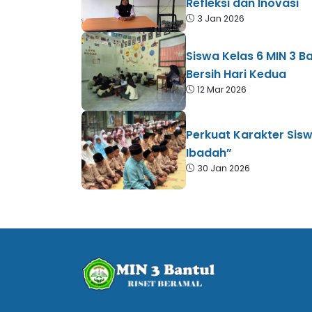
Refleksi dan Inovasi
3 Jan 2026
Siswa Kelas 6 MIN 3 B
Bersih Hari Kedua
12 Mar 2026
Perkuat Karakter Sisw
Ibadah”
30 Jan 2026