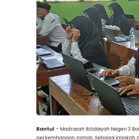
Bantul
– Madrasah Ibtidaiyah Negeri 3 Ba
perkembangan zaman. Sebagai langkah ny