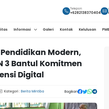
Telepon
+6282138370404
litas
Informasi
Galeri
Kontak
Kelulusan
PMB
Pendidikan Modern,
N 3 Bantul Komitmen
nsi Digital
Kategori :
Berita Mintiba
Bagikan