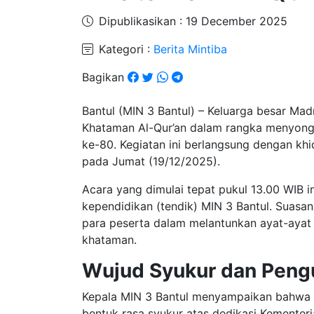
Dipublikasikan : 19 December 2025
Kategori :
Berita Mintiba
Bagikan
Bantul (MIN 3 Bantul) – Keluarga besar Mad
Khataman Al-Qur’an dalam rangka menyong
ke-80. Kegiatan ini berlangsung dengan kh
pada Jumat (19/12/2025).
​Acara yang dimulai tepat pukul 13.00 WIB in
kependidikan (tendik) MIN 3 Bantul. Suas
para peserta dalam melantunkan ayat-ayat
khataman.
Wujud Syukur dan Peng
​Kepala MIN 3 Bantul menyampaikan bahwa ke
bentuk rasa syukur atas dedikasi Kementer