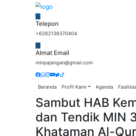
Telepon
+6282138370404
Almat Email
minpajangan@gmail.com
Beranda
Profil Kami
Agenda
Fasilita
Sambut HAB Kem
dan Tendik MIN 3
Khataman Al-Qur