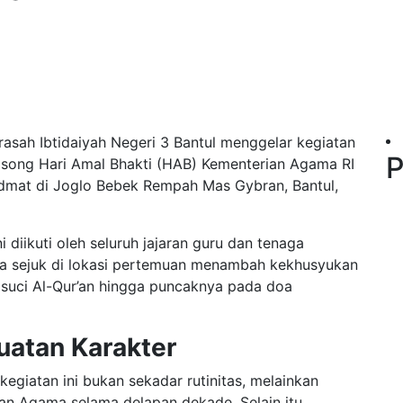
rasah Ibtidaiyah Negeri 3 Bantul menggelar kegiatan
P
song Hari Amal Bhakti (HAB) Kementerian Agama RI
idmat di Joglo Bebek Rempah Mas Gybran, Bantul,
i diikuti oleh seluruh jajaran guru dan tenaga
ana sejuk di lokasi pertemuan menambah kekhusyukan
 suci Al-Qur’an hingga puncaknya pada doa
uatan Karakter
giatan ini bukan sekadar rutinitas, melainkan
ian Agama selama delapan dekade. Selain itu,