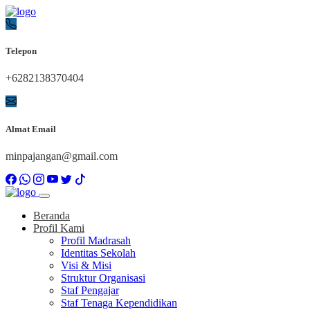
Telepon
+6282138370404
Almat Email
minpajangan@gmail.com
Beranda
Profil Kami
Profil Madrasah
Identitas Sekolah
Visi & Misi
Struktur Organisasi
Staf Pengajar
Staf Tenaga Kependidikan