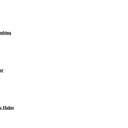
imbing
ar
k Halus