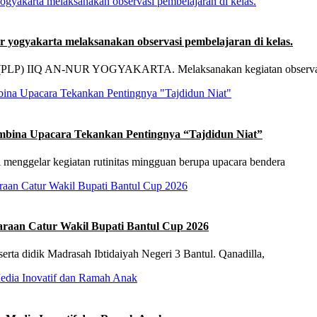
 yogyakarta melaksanakan observasi pembelajaran di kelas.
 (PLP) IIQ AN-NUR YOGYAKARTA. Melaksanakan kegiatan observasi
mbina Upacara Tekankan Pentingnya “Tajdidun Niat”
 menggelar kegiatan rutinitas mingguan berupa upacara bendera
juaraan Catur Wakil Bupati Bantul Cup 2026
erta didik Madrasah Ibtidaiyah Negeri 3 Bantul. Qanadilla,